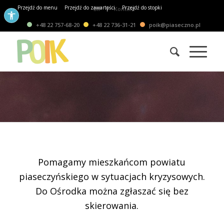
Przejdź do menu
Przejdź do zawartości
Przejdź do stopki
BIP
Kontakt
+48 22 757-68-20
+48 22 736-31-21
poik@piaseczno.pl
Pomagamy mieszkańcom powiatu
piaseczyńskiego w sytuacjach kryzysowych.
Do Ośrodka można zgłaszać się bez
skierowania.