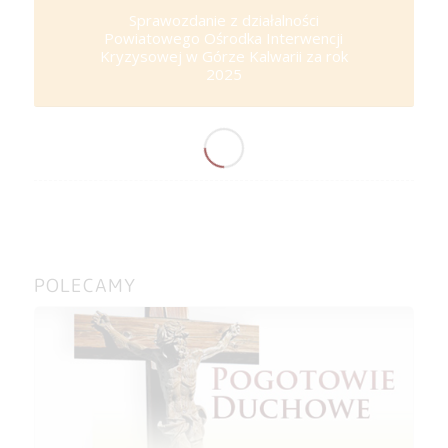
Sprawozdanie z działalności
Powiatowego Ośrodka Interwencji
Kryzysowej w Górze Kalwarii za rok
2025
POLECAMY