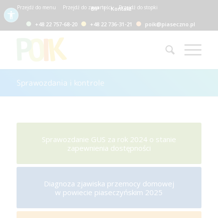
Przejdź do menu
Przejdź do zawartości
Przejdź do stopki
BIP
Kontakt
+48 22 757-68-20
+48 22 736-31-21
poik@piaseczno.pl
Sprawozdania i kontrole
Sprawozdanie GUS za rok 2024 o stanie
zapewnienia dostępności
Diagnoza zjawiska przemocy domowej
w powiecie piaseczyńskim 2025